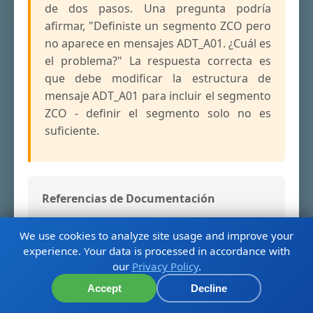
de dos pasos. Una pregunta podría
afirmar, "Definiste un segmento ZCO pero
no aparece en mensajes ADT_A01. ¿Cuál es
el problema?" La respuesta correcta es
que debe modificar la estructura de
mensaje ADT_A01 para incluir el segmento
ZCO - definir el segmento solo no es
suficiente.
Referencias de Documentación
Modifying Message Structures
We use cookies to analyze site usage and improve your
experience. Your data is processed in accordance with
our
Privacy Policy
.
Accept
Decline