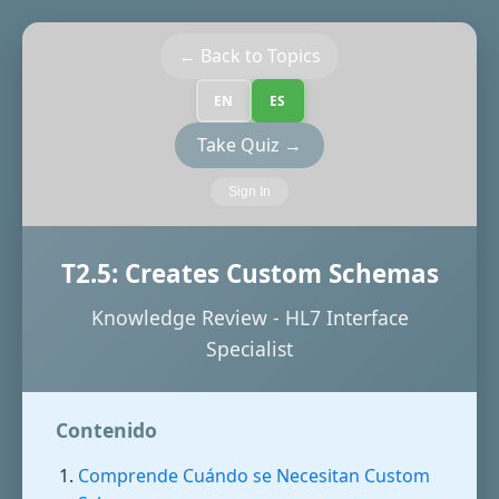
← Back to Topics
EN
ES
Take Quiz →
Sign In
T2.5: Creates Custom Schemas
Knowledge Review - HL7 Interface
Specialist
Contenido
Comprende Cuándo se Necesitan Custom