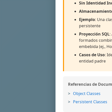
Sin Identidad I
Almacenamient
Ejemplo
: Una cl
persistente
Proyección SQL
:
formados combin
embebida (ej., H
Casos de Uso
: I
entidad padre
Referencias de Docu
Object Classes
Persistent Classes