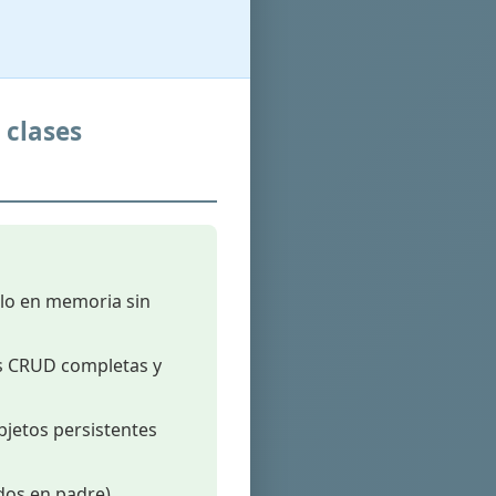
 clases
olo en memoria sin
es CRUD completas y
bjetos persistentes
dos en padre),