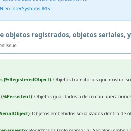
N en InterSystems IRIS
e objetos registrados, objetos seriales, y
rt Issue
s (%RegisteredObject)
: Objetos transitorios que existen s
 (%Persistent)
: Objetos guardados a disco con operacion
SerialObject)
: Objetos embebidos serializados dentro de o
acenamiento
: Registrados (solo memoria), Seriales (embebi