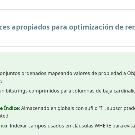
dices apropiados para optimización de r
Conjuntos ordenados mapeando valores de propiedad a Obj
es
an bitstrings comprimidos para columnas de baja cardinali
 Índice
: Almacenado en globals con sufijo "I", subscript
ated
nto
: Indexar campos usados en cláusulas WHERE para evit