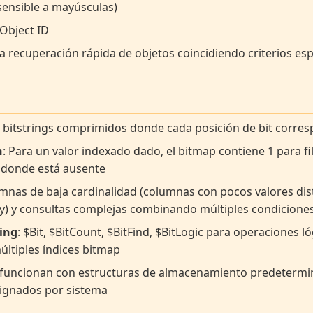
ensible a mayúsculas)
 Object ID
ita recuperación rápida de objetos coincidiendo criterios esp
n bitstrings comprimidos donde cada posición de bit corres
n
: Para un valor indexado dado, el bitmap contiene 1 para f
0 donde está ausente
umnas de baja cardinalidad (columnas con pocos valores dis
ry) y consultas complejas combinando múltiples condicione
ring
: $Bit, $BitCount, $BitFind, $BitLogic para operaciones ló
últiples índices bitmap
o funcionan con estructuras de almacenamiento predeterm
ignados por sistema