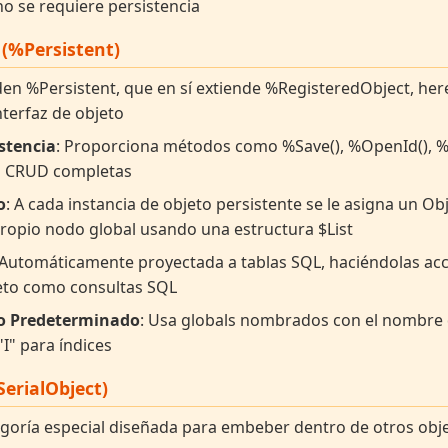
 se requiere persistencia
 (%Persistent)
nden %Persistent, que en sí extiende %RegisteredObject, he
terfaz de objeto
istencia
: Proporciona métodos como %Save(), %OpenId(), %De
s CRUD completas
o
: A cada instancia de objeto persistente se le asigna un Obj
ropio nodo global usando una estructura $List
 Automáticamente proyectada a tablas SQL, haciéndolas acce
eto como consultas SQL
 Predeterminado
: Usa globals nombrados con el nombre 
"I" para índices
SerialObject)
egoría especial diseñada para embeber dentro de otros obj