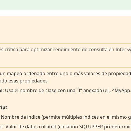
 es crítica para optimizar rendimiento de consulta en InterS
r un mapeo ordenado entre uno o más valores de propiedad 
ndo esas propiedades
al
: Usa el nombre de clase con una "I" anexada (ej., ^MyApp
ript
:
 Nombre de índice (permite múltiples índices en el mismo g
t: Valor de datos collated (collation SQLUPPER predetermi