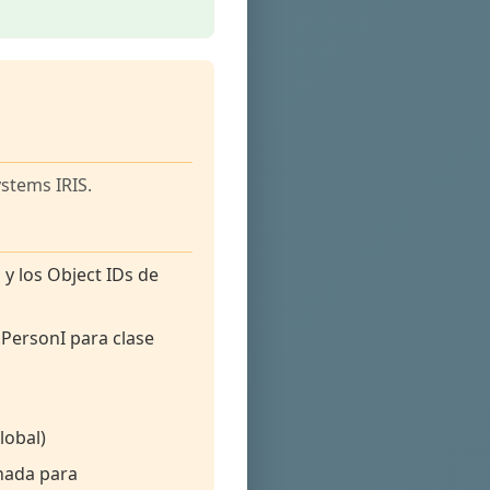
ystems IRIS.
y los Object IDs de
.PersonI para clase
lobal)
nada para