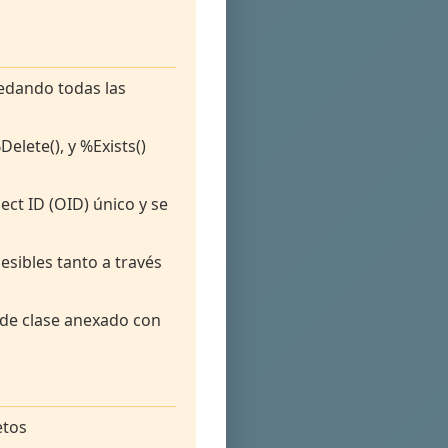
redando todas las
lete(), y %Exists()
ect ID (OID) único y se
sibles tanto a través
de clase anexado con
etos