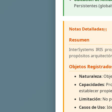
Persistentes (globa
Notas Detalladas
Resumen
InterSystems IRIS pro
propósitos arquitectón
Objetos Registrado
Naturaleza
: Obj
Capacidades
: Pr
establecer propi
Limitación
: No 
Casos de Uso
: I