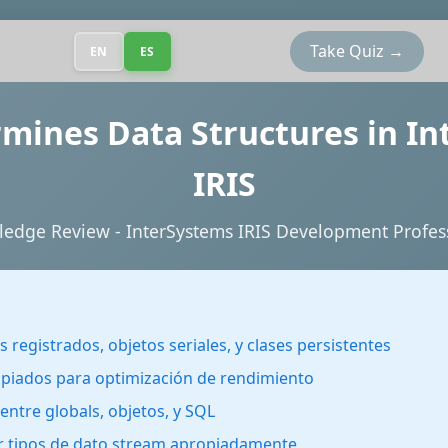
Take Quiz →
EN
ES
rmines Data Structures in I
IRIS
edge Review - InterSystems IRIS Development Profes
s registrados, objetos seriales, y clases persistentes
opiados para optimización de rendimiento
ntre globals, objetos, y SQL
 tipos de dato stream apropiadamente