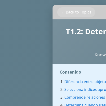
← Back to Topics
T1.2: Dete
Knowl
Contenido
Diferencia entre objeto
Selecciona índices apr
Comprende relaciones e
Determina cuándo usar