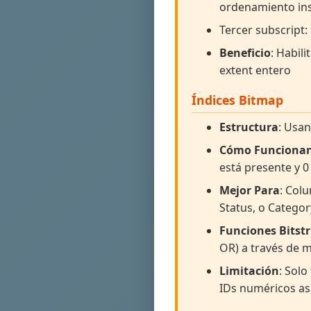
ordenamiento ins
Tercer subscript:
Beneficio
: Habil
extent entero
Índices Bitmap
Estructura
: Usa
Cómo Funciona
está presente y 
Mejor Para
: Col
Status, o Catego
Funciones Bitst
OR) a través de m
Limitación
: Sol
IDs numéricos as