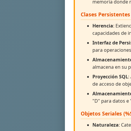
memoria donde no
Clases Persistentes
Herencia
: Extie
capacidades de in
Interfaz de Pers
para operacione
Almacenamient
almacena en su p
Proyección SQL
:
de acceso de obj
Almacenamiento
"D" para datos e 
Objetos Seriales (%
Naturaleza
: Cat