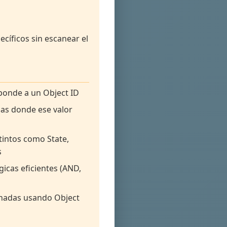
ecíficos sin escanear el
ponde a un Object ID
ilas donde ese valor
tintos como State,
s
gicas eficientes (AND,
inadas usando Object