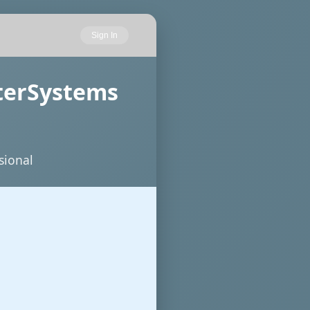
Sign In
nterSystems
sional