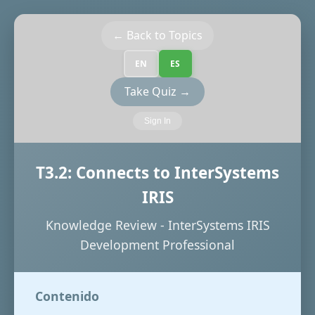
← Back to Topics
EN
ES
Take Quiz →
Sign In
T3.2: Connects to InterSystems
IRIS
Knowledge Review - InterSystems IRIS
Development Professional
Contenido