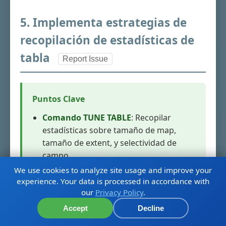
5. Implementa estrategias de
recopilación de estadísticas de
tabla
Report Issue
Puntos Clave
Comando TUNE TABLE
: Recopilar
estadísticas sobre tamaño de map,
tamaño de extent, y selectividad de
campo
We use cookies to analyze site usage and improve your
Datos representativos
: Ejecutar en
experience. Your data is processed in accordance with
tablas pobladas con distribución de
our
Privacy Policy
.
datos similar a producción
Accept
Decline
Optimización de plan de consulta
: