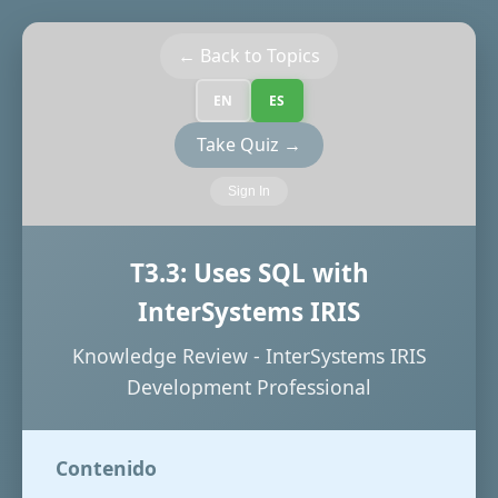
← Back to Topics
EN
ES
Take Quiz →
Sign In
T3.3: Uses SQL with
InterSystems IRIS
Knowledge Review - InterSystems IRIS
Development Professional
Contenido