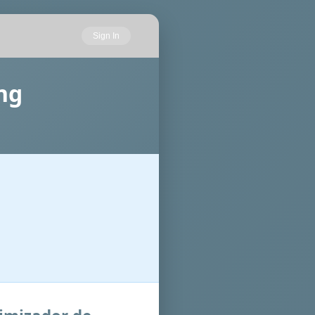
Sign In
ng