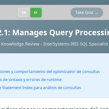
Take Quiz →
EN
ES
2.1: Manages Query Processi
Knowledge Review - InterSystems IRIS SQL Specialist
ones y comportamiento del optimizador de consultas
s de sintaxis y errores de runtime
Statement Index para análisis de consultas