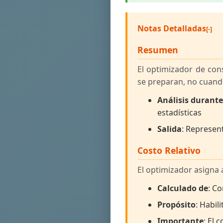
Notas Detalladas
Resumen
El optimizador de con
se preparan, no cuand
Análisis durant
estadísticas
Salida
: Represen
Costo Relativo
El optimizador asigna a
Calculado de
: Co
Propósito
: Habil
Importante
: El 