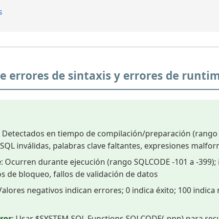
s
re errores de sintaxis y errores de runti
: Detectados en tiempo de compilación/preparación (rango 
 SQL inválidas, palabras clave faltantes, expresiones malfo
e
: Ocurren durante ejecución (rango SQLCODE -101 a -399); 
tos de bloqueo, fallos de validación de datos
 Valores negativos indican errores; 0 indica éxito; 100 indic
ror
: Usar $SYSTEM.SQL.Functions.SQLCODE(-nnn) para recu