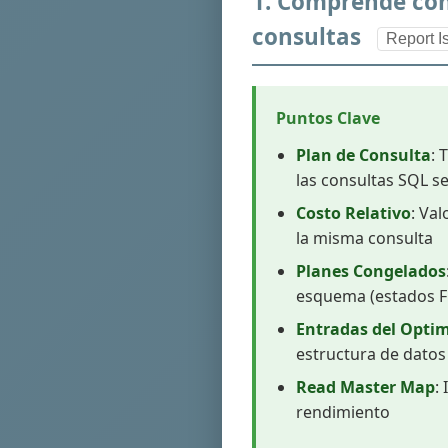
1. Comprende con
consultas
Report I
Puntos Clave
Plan de Consulta
: 
las consultas SQL s
Costo Relativo
: Va
la misma consulta
Planes Congelados
esquema (estados F
Entradas del Opti
estructura de datos
Read Master Map
:
rendimiento