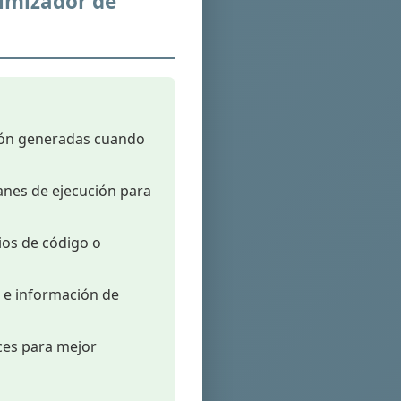
imizador de
ción generadas cuando
anes de ejecución para
ios de código o
, e información de
ices para mejor