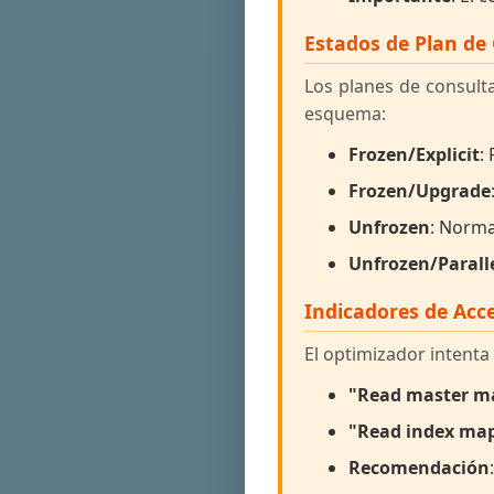
Estados de Plan de
Los planes de consult
esquema:
Frozen/Explicit
:
Frozen/Upgrade
Unfrozen
: Norma
Unfrozen/Parall
Indicadores de Acc
El optimizador intent
"Read master m
"Read index ma
Recomendación