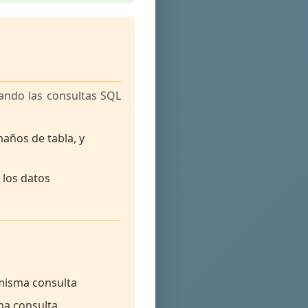
uando las consultas SQL
maños de tabla, y
 los datos
 misma consulta
sma consulta