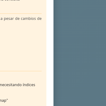
 a pesar de cambios de
e necesitando índices
 map"