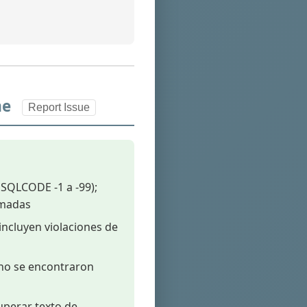
me
Report Issue
SQLCODE -1 a -99);
rmadas
incluyen violaciones de
a no se encontraron
perar texto de