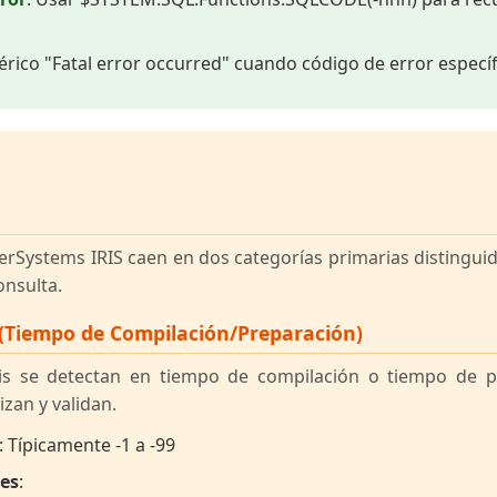
érico "Fatal error occurred" cuando código de error específ
terSystems IRIS caen en dos categorías primarias distingu
onsulta.
s (Tiempo de Compilación/Preparación)
xis se detectan en tiempo de compilación o tiempo de 
izan y validan.
: Típicamente -1 a -99
es
: