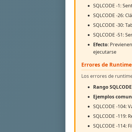
SQLCODE -1: Sent
SQLCODE -26: Clá
SQLCODE -30: Tab
SQLCODE -51: Se
Efecto
: Previene
ejecutarse
Errores de Runtime
Los errores de runtim
Rango SQLCODE
Ejemplos comun
SQLCODE -104: Va
SQLCODE -119: Re
SQLCODE -114: Fi