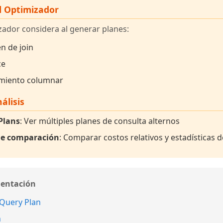
l Optimizador
zador considera al generar planes:
n de join
ce
amiento columnar
álisis
Plans
: Ver múltiples planes de consulta alternos
 de comparación
: Comparar costos relativos y estadísticas 
mentación
 Query Plan
n