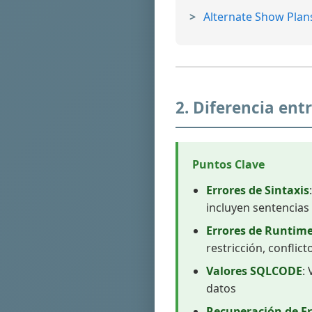
Alternate Show Plan
2. Diferencia ent
Puntos Clave
Errores de Sintaxis
incluyen sentencias
Errores de Runtim
restricción, conflic
Valores SQLCODE
:
datos
Recuperación de Er